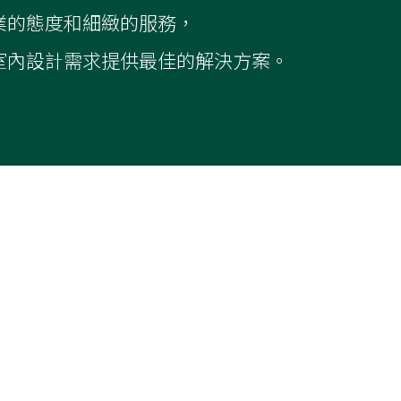
整體規劃設計
預
全局整體規劃設計，
多年的業界實戰累積經
。
驗。