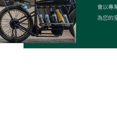
整體規劃設計
室內裝修
老屋翻新
專業層層把關施工品質
依照您的老屋屋況和
及工程進度，
算，
用心為你實踐夢想環
重新佈局配電和裝潢