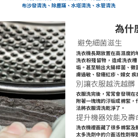
布沙發清洗、除塵蹣、水塔清洗、水管清洗
為什
避免細菌滋生
洗衣機長期放置在高濕度的
洗衣粉殘留物，造成洗衣槽
垢。甚至驗出大腸桿菌、黴
膚過敏、發癢紅疹、婦女 
別讓衣服越洗越髒
衣服洗完後，常常會發現在
附著一塊塊的汙垢或棉絮，
法將衣服清洗乾淨了。
提升機器效能及壽
洗衣機裡面藏了很多棉絮及
太多洗劑中的介面活性劑導