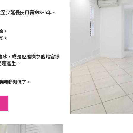
並至少延長使用壽命3~5年。
除，
質。
結冰，或是壓縮機灰塵堵塞導
問題產生。
保養新潮流了。