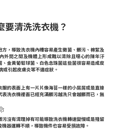
麼要清洗洗衣機？
地方，導致洗衣機內槽容易產生黴菌、髒污、棉絮及
內外筒之間及機體上形成難以清除且噁心的陳年汙
菌、金黃葡萄球菌、白色念珠菌這些菌很容易造成皮
疾病或引起皮膚炎等不適症狀。
衣服的表面上有一片片像海苔一樣的小屑屑或是直接
代表洗衣機裡面已經充滿髒污越洗只會越髒而已，無
命
髒污沒有清理掉有可能導致洗衣機轉速變慢或是殘留
致機器運轉不順，導致機件也容易受損故障。