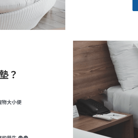
墊？
寵物大小便
孳生 😨😨