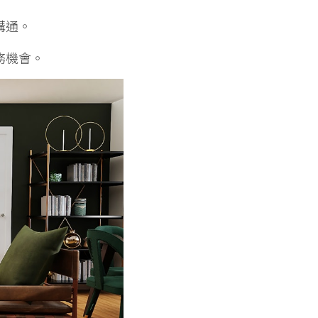
溝通。
務機會。