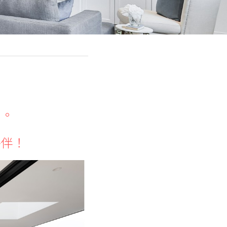
易。
夥伴！